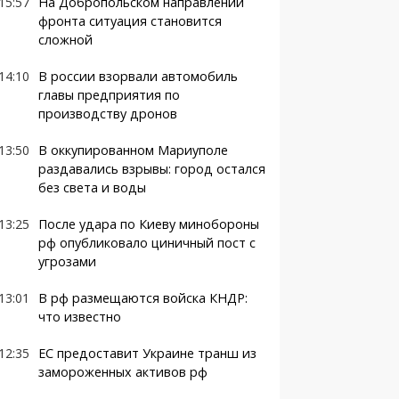
15:57
На Добропольском направлении
фронта ситуация становится
сложной
14:10
В россии взорвали автомобиль
главы предприятия по
производству дронов
13:50
В оккупированном Мариуполе
раздавались взрывы: город остался
без света и воды
13:25
После удара по Киеву минобороны
рф опубликовало циничный пост с
угрозами
13:01
В рф размещаются войска КНДР:
что известно
12:35
ЕС предоставит Украине транш из
замороженных активов рф