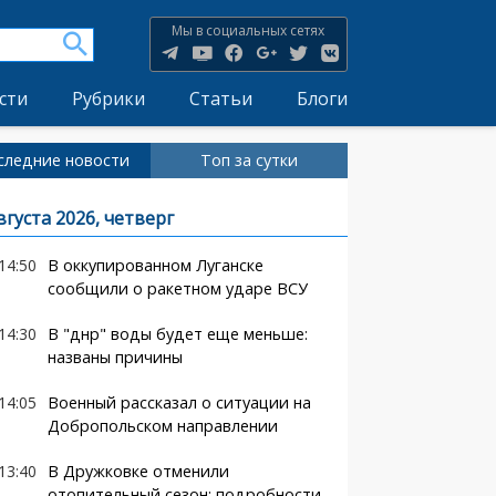
Мы в социальных сетях
сти
Рубрики
Статьи
Блоги
следние новости
Топ за сутки
вгуста 2026, четверг
14:50
В оккупированном Луганске
сообщили о ракетном ударе ВСУ
14:30
В "днр" воды будет еще меньше:
названы причины
14:05
Военный рассказал о ситуации на
Добропольском направлении
13:40
В Дружковке отменили
отопительный сезон: подробности