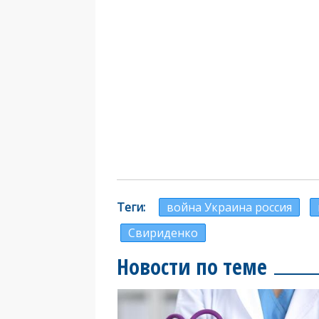
Теги
война Украина россия
Свириденко
Новости по теме