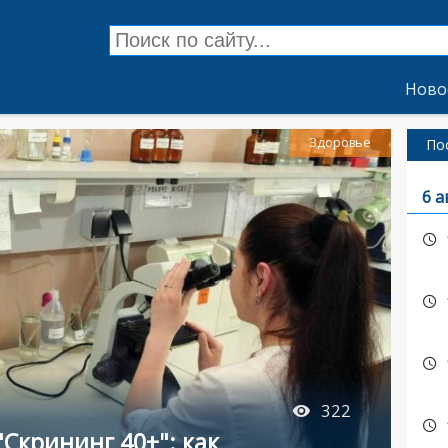
Ново
Здоровье
По
6 а
322
Скрининг 40+": как