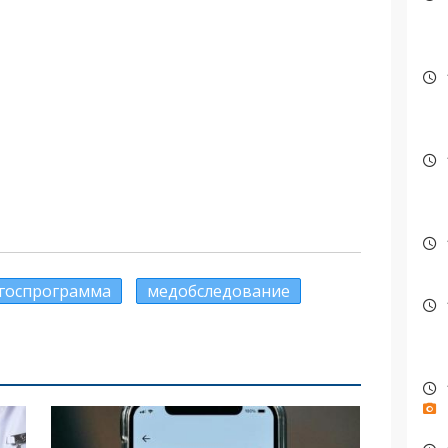
госпрограмма
медобследование