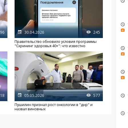
96
30.04.2026
245
Правительство обновило условия программы
"Скрининг здоровья 40+": что известно
18
05.05.2026
577
Пушилин признал рост онкологии в "днр" и
назвал виновных