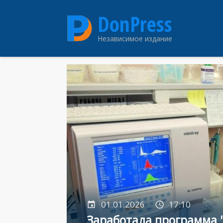
Перейти
DonPress
к
основному
Независимое издание
содержанию
01.01.2026
17:10
Заработала программа "