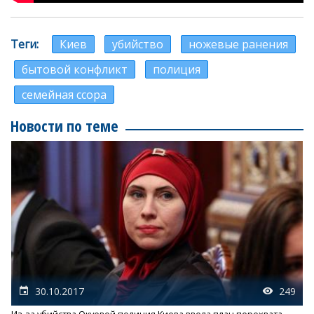
Теги
Киев
убийство
ножевые ранения
бытовой конфликт
полиция
семейная ссора
Новости по теме
30.10.2017
249