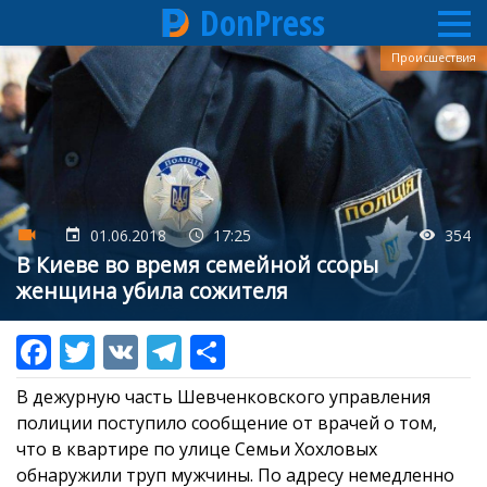
DonPress
Перейти
Происшествия
к
основному
содержанию
01.06.2018
17:25
354
В Киеве во время семейной ссоры
женщина убила сожителя
В дежурную часть Шевченковского управления
полиции поступило сообщение от врачей о том,
что в квартире по улице Семьи Хохловых
обнаружили труп мужчины. По адресу немедленно