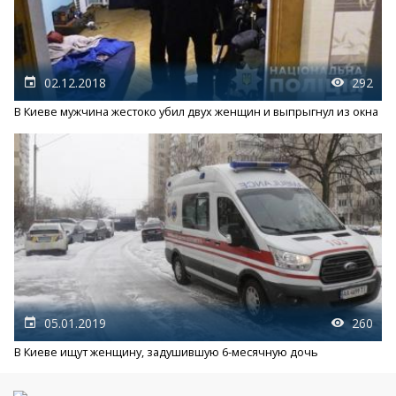
02.12.2018
292
В Киеве мужчина жестоко убил двух женщин и выпрыгнул из окна
05.01.2019
260
В Киеве ищут женщину, задушившую 6-месячную дочь