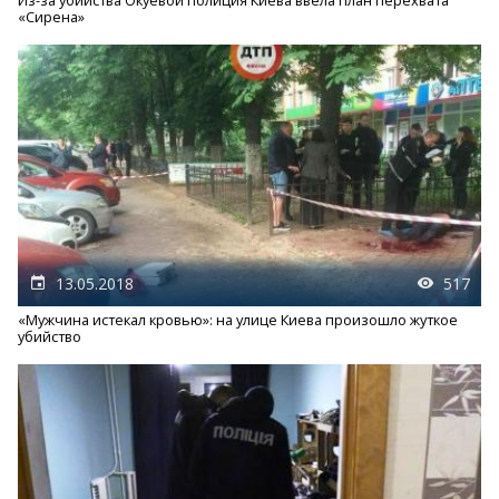
Из-за убийства Окуевой полиция Киева ввела план перехвата
«Сирена»
13.05.2018
517
«Мужчина истекал кровью»: на улице Киева произошло жуткое
убийство