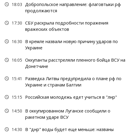
18:03
Добропольское направление: флаговтыки рф
продолжаются
17:30
СБУ раскрыла подробности поражения
вражеских объектов
16:30
В кремле назвали новую причину ударов по
Украине
16:05
Оккупанты расстреляли пленного бойца ВСУ на
Донетчине
15:41
Разведка Литвы предупредила о плане рф по
Украине и странам Балтии
15:15
Российская молодежь едет учиться в "лнр"
14:50
В оккупированном Луганске сообщили о
ракетном ударе ВСУ
14:30
В "днр" воды будет еще меньше: названы