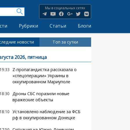
Мы в социальных сетях
сти
Рубрики
Статьи
Блоги
следние новости
Топ за сутки
вгуста 2026, пятница
19:33
Z-пропагандистка рассказала о
«спецоперации» Украины в
оккупированном Мариуполе
18:30
Дроны СБС поразили новые
вражеские объекты
18:10
Установлено наблюдение за ФСБ
рф в оккупированном Донецке
17:50
Ситуация на Южно-Донецком