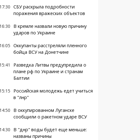
17:30
СБУ раскрыла подробности
поражения вражеских объектов
16:30
В кремле назвали новую причину
ударов по Украине
16:05
Оккупанты расстреляли пленного
бойца ВСУ на Донетчине
15:41
Разведка Литвы предупредила о
плане рф по Украине и странам
Балтии
15:15
Российская молодежь едет учиться
в "лнр"
14:50
В оккупированном Луганске
сообщили о ракетном ударе ВСУ
14:30
В "днр" воды будет еще меньше:
названы причины