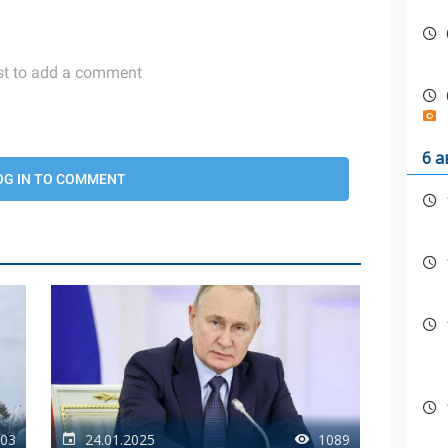
6 а
03
24.01.2025
1089