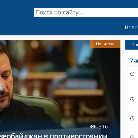
Ново
Политика
По
7 а
316
зербайджан в противостоянии