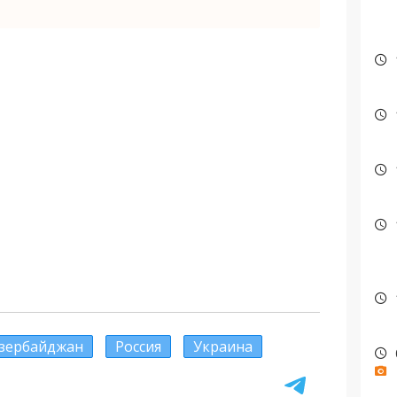
зербайджан
Россия
Украина