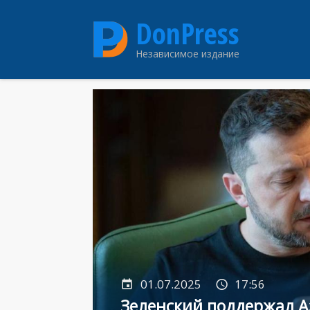
Перейти
DonPress
к
основному
Независимое издание
содержанию
01.07.2025
17:56
Зеленский поддержал А