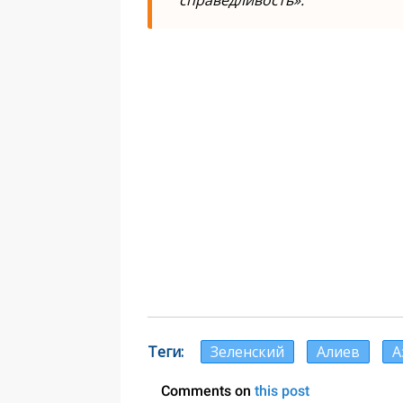
справедливость».
Теги
Зеленский
Алиев
А