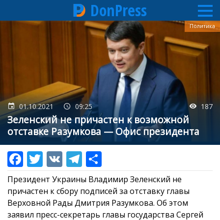
DonPress
Перейти
Политика
к
основному
содержанию
01.10.2021
09:25
187
Зеленский не причастен к возможной
отставке Разумкова — Офис президента
Президент Украины Владимир Зеленский не
причастен к сбору подписей за отставку главы
Верховной Рады Дмитрия Разумкова. Об этом
заявил пресс-секретарь главы государства Сергей