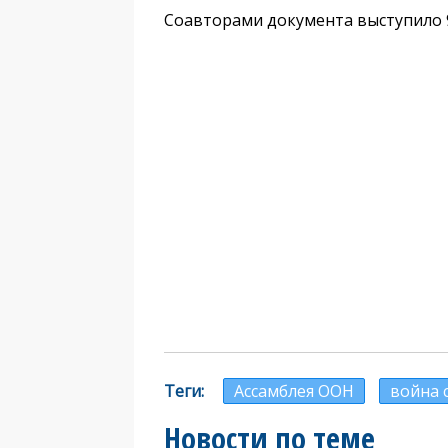
Соавторами документа выступило 9
Теги
Ассамблея ООН
война 
Новости по теме