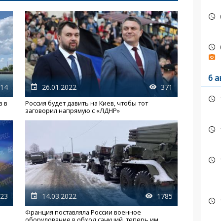
6 а
14
26.01.2022
371
в в
Россия будет давить на Киев, чтобы тот
заговорил напрямую с «ЛДНР»
23
14.03.2022
1785
Франция поставляла России военное
оборудование в обход санкций, теперь им