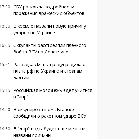
17:30
СБУ раскрыла подробности
поражения вражеских объектов
16:30
В кремле назвали новую причину
ударов по Украине
16:05
Оккупанты расстреляли пленного
бойца ВСУ на Донетчине
15:41
Разведка Литвы предупредила о
плане рф по Украине и странам
Балтии
15:15
Российская молодежь едет учиться
в "лнр"
14:50
В оккупированном Луганске
сообщили о ракетном ударе ВСУ
14:30
В "днр" воды будет еще меньше:
названы причины