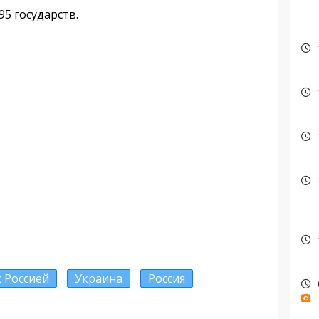
5 государств.
с Россией
Украина
Россия