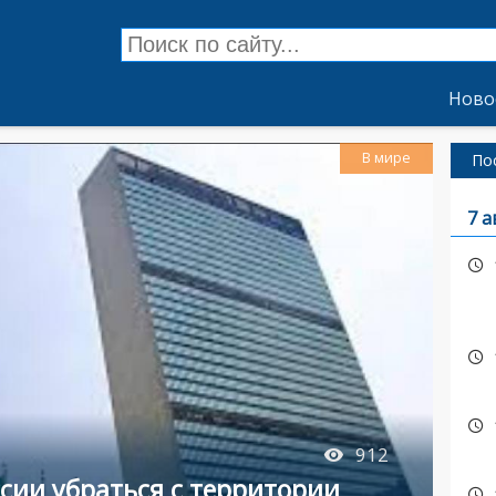
Ново
В мире
По
7 а
912
сии убраться с территории