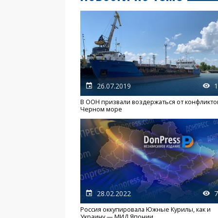
26.07.2019
1
В ООН призвали воздержаться от конфликто
Черном море
28.02.2022
7
Россия оккупировала Южные Курилы, как и
Украину — МИД Японии