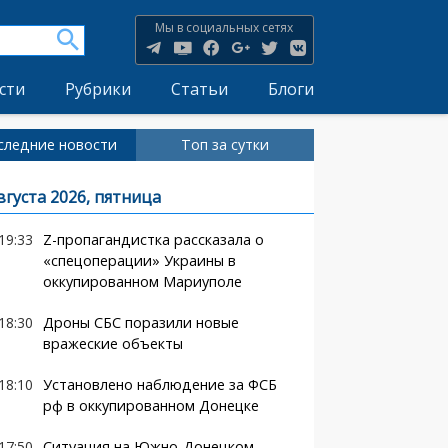
Мы в социальных сетях
сти
Рубрики
Статьи
Блоги
следние новости
Топ за сутки
вгуста 2026, пятница
19:33
Z-пропагандистка рассказала о
«спецоперации» Украины в
оккупированном Мариуполе
18:30
Дроны СБС поразили новые
вражеские объекты
18:10
Установлено наблюдение за ФСБ
рф в оккупированном Донецке
17:50
Ситуация на Южно-Донецком