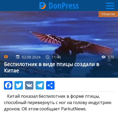
DonPress
Перейти
Общество
к
основному
содержанию
02.08.2024
11:40
575
Беспилотник в виде птицы создали в
Китае
Китай показал беспилотник в форме птицы,
способный перевернуть с ног на голову индустрию
дронов. Об этом сообщает ParkutNews.