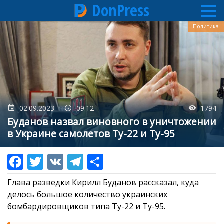
DonPress
Перейти
Политика
к
основному
содержанию
02.09.2023
09:12
1794
Буданов назвал виновного в уничтожении
в Украине самолетов Ту-22 и Ту-95
Глава разведки Кирилл Буданов рассказал, куда
делось большое количество украинских
бомбардировщиков типа Ту-22 и Ту-95.