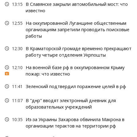
13:15
В Славянске закрыли автомобильный мост: что
известно
12:55
На оккупированной Луганщине общественным
организациям запретили проводить поисковые
работы
12:30
В Краматорской громаде временно прекращают
работу четыре отделения Укрпошты
12:10
На военной базе рф в оккупированном Крыму
пожар: что известно
11:41
Зеленский подтвердил поражение целей в рф
11:07
В "днр" вводят электронный дневник для
образовательных учреждений
10:35
Из-за Украины Захарова обвинила Макрона в
организации терактов на территории рф