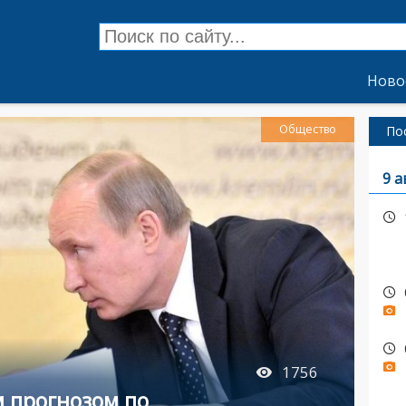
Ново
Общество
По
9 а
1756
 прогнозом по