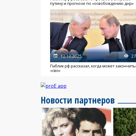
путину и прогнозе по «освобождению днр»
12.10.2025
27
Паблик рф рассказал, когда может закончить
«сво»
Новости партнеров