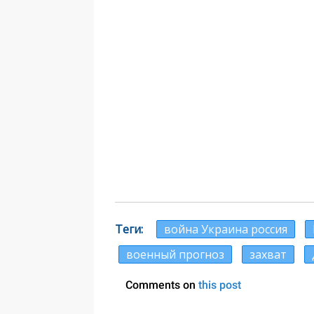
Теги
война Украина россия
военный прогноз
захват