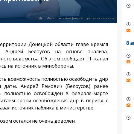
Иллюстративное фото из открытых источников
8 а
ерритории Донецкой области главе кремля
ы Андрей Белоусов на основе анализа,
ного ведомства. Об этом сообщает ТГ-канал
ясь на источник в минобороны.
есть возможность полностью освободить днр
 даты. Андрей Рэмович (Белоусов) ранее
ть полностью освобожден в феврале-марте
читаем сроки освобождения днр в период с
сказал источник паблика в министерстве.
озом остался не очень доволен.