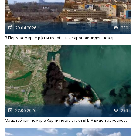
29.04.2026
280
В Пермском крае рф пишут об атаке дронов: виден пожар
22.06.2026
293
Масштабный пожар в Керчи после атаки БПЛА виден из космоса