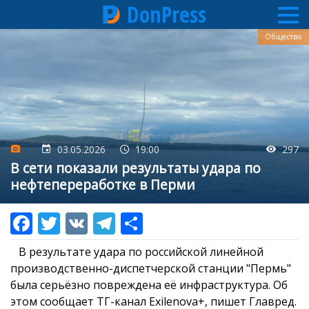
DonPress
Перейти
Общество
к
основному
содержанию
03.05.2026
19:00
297
В сети показали результаты удара по
нефтепереработке в Перми
В результате удара по российской линейной
производственно-диспетчерской станции "Пермь"
была серьёзно повреждена её инфраструктура. Об
этом сообщает ТГ-канал Exilenova+, пишет Главред.