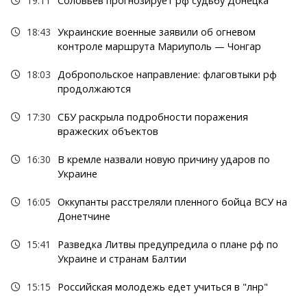
19:11
Соловьев прогнозирует рф судьбу Донецка
18:43
Украинские военные заявили об огневом
контроле маршрута Мариуполь — Чонгар
18:03
Добропольское направление: флаговтыки рф
продолжаются
17:30
СБУ раскрыла подробности поражения
вражеских объектов
16:30
В кремле назвали новую причину ударов по
Украине
16:05
Оккупанты расстреляли пленного бойца ВСУ на
Донетчине
15:41
Разведка Литвы предупредила о плане рф по
Украине и странам Балтии
15:15
Российская молодежь едет учиться в "лнр"