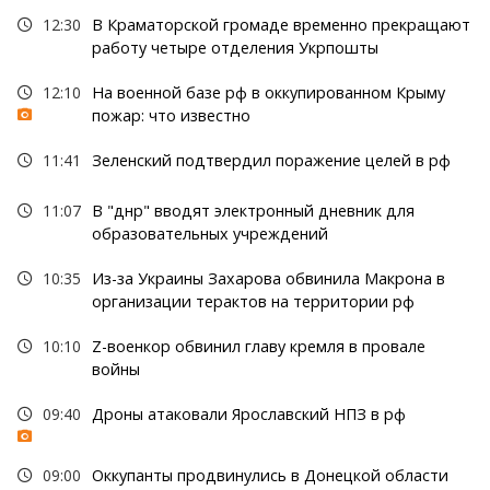
12:30
В Краматорской громаде временно прекращают
работу четыре отделения Укрпошты
12:10
На военной базе рф в оккупированном Крыму
пожар: что известно
11:41
Зеленский подтвердил поражение целей в рф
11:07
В "днр" вводят электронный дневник для
образовательных учреждений
10:35
Из-за Украины Захарова обвинила Макрона в
организации терактов на территории рф
10:10
Z-военкор обвинил главу кремля в провале
войны
09:40
Дроны атаковали Ярославский НПЗ в рф
09:00
Оккупанты продвинулись в Донецкой области