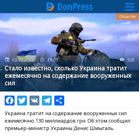
DonPress
Перейти
Общество
к
основному
содержанию
03.07.2022
19:05
320
Стало известно, сколько Украина тратит
ежемесячно на содержание вооруженных
сил
Украина тратит на содержание вооруженных сил
ежемесячно 130 миллиардов грн. Об этом сообщил
премьер-министр Украины Денис Шмыгаль.