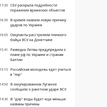
17:30
СБУ раскрыла подробности
поражения вражеских объектов
16:30
В кремле назвали новую причину
ударов по Украине
16:05
Оккупанты расстреляли пленного
бойца ВСУ на Донетчине
15:41
Разведка Литвы предупредила о
плане рф по Украине и странам
Балтии
15:15
Российская молодежь едет учиться
в "лнр"
14:50
В оккупированном Луганске
сообщили о ракетном ударе ВСУ
14:30
В "днр" воды будет еще меньше:
названы причины