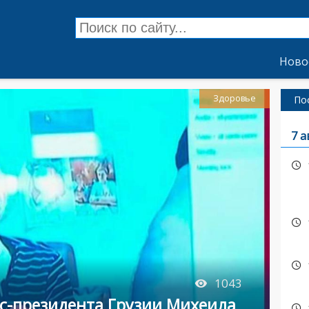
Ново
Здоровье
По
7 а
1043
кс-президента Грузии Михеила