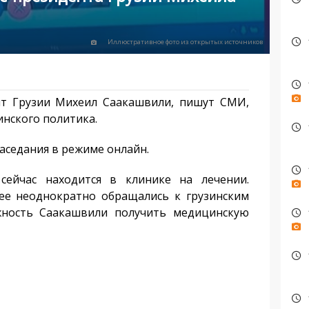
Иллюстративное фото из открытых источников
ент Грузии Михеил Саакашвили, пишут СМИ,
нского политика.
заседания в режиме онлайн.
ейчас находится в клинике на лечении.
ее неоднократно обращались к грузинским
жность Саакашвили получить медицинскую