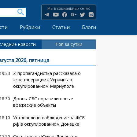
Мы в социальных сетях
сти
Рубрики
Статьи
Блоги
следние новости
Топ за сутки
вгуста 2026, пятница
19:33
Z-пропагандистка рассказала о
«спецоперации» Украины в
оккупированном Мариуполе
18:30
Дроны СБС поразили новые
вражеские объекты
18:10
Установлено наблюдение за ФСБ
рф в оккупированном Донецке
17:50
Ситуация на Южно-Донецком