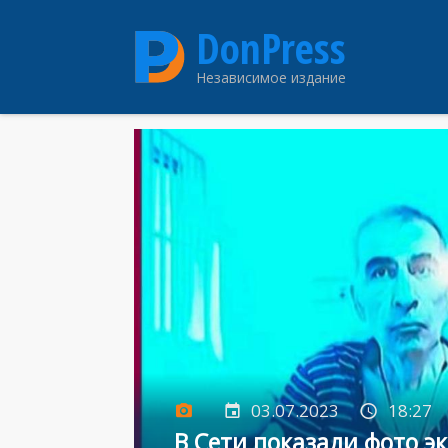
Перейти
DonPress
к
основному
Независимое издание
содержанию
03.07.2023
18:27
В Сети показали фото э