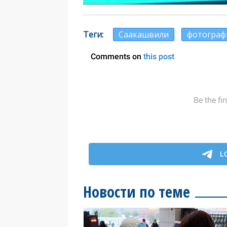
Теги
Саакашвили
фотограф
Новости по теме