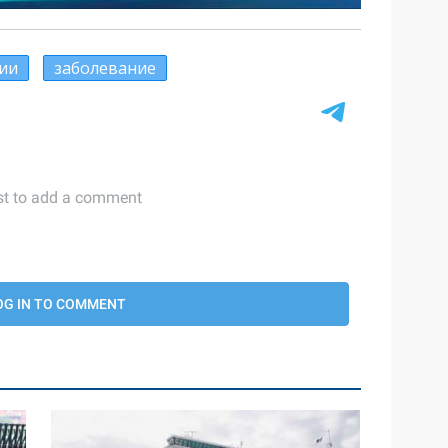
ии
заболевание