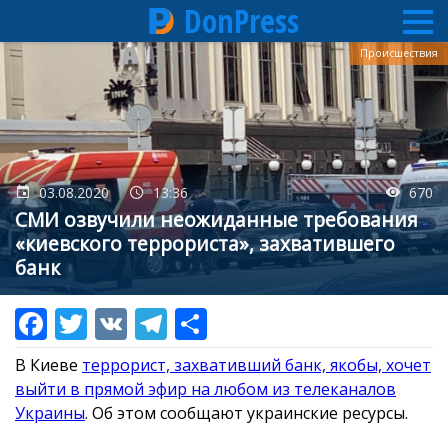
DonPress
Перейти
Происшествия
к
основному
содержанию
03.08.2020
13:36
670
СМИ озвучили неожиданные требования
«киевского террориста», захватившего
банк
В Киеве
террорист, захвативший банк, якобы, хочет
выйти в прямой эфир на любом из телеканалов
Украины
. Об этом сообщают украинские ресурсы.