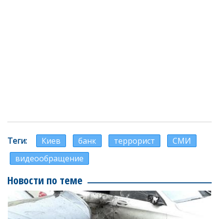
Теги
Киев
банк
террорист
СМИ
видеообращение
Новости по теме