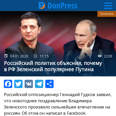
DonPress
Перейти
Политика
к
основному
содержанию
04.01.2020
11:15
2239
Российский политик объяснил, почему
в РФ Зеленский популярнее Путина
Российский оппозиционер Геннадий Гудков заявил,
что новогоднее поздравление Владимира
Зеленского произвело сильнейшее впечатление на
россиян. Об этом он написал в Facebook.