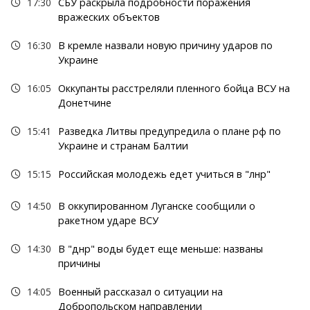
17:30
СБУ раскрыла подробности поражения
вражеских объектов
16:30
В кремле назвали новую причину ударов по
Украине
16:05
Оккупанты расстреляли пленного бойца ВСУ на
Донетчине
15:41
Разведка Литвы предупредила о плане рф по
Украине и странам Балтии
15:15
Российская молодежь едет учиться в "лнр"
14:50
В оккупированном Луганске сообщили о
ракетном ударе ВСУ
14:30
В "днр" воды будет еще меньше: названы
причины
14:05
Военный рассказал о ситуации на
Добропольском направлении