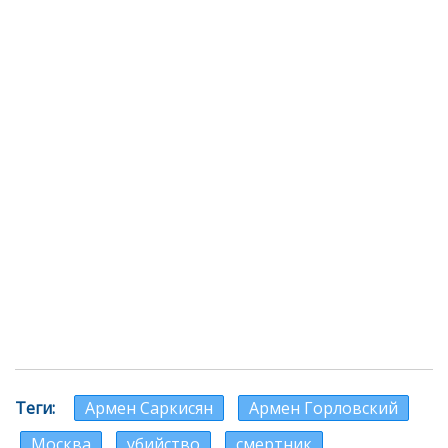
Теги
Армен Саркисян
Армен Горловский
Москва
убийство
смертник