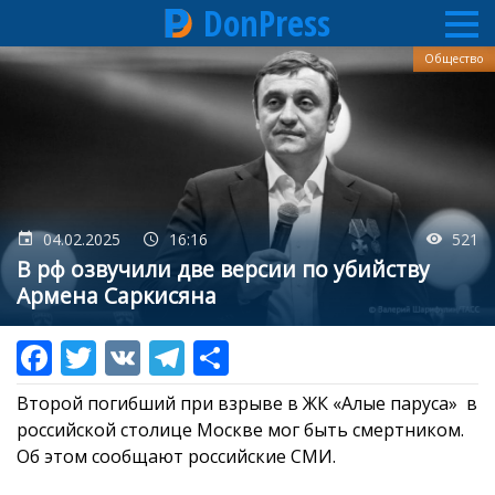
DonPress
Перейти
Общество
к
основному
содержанию
04.02.2025
16:16
521
В рф озвучили две версии по убийству
Армена Саркисяна
Второй погибший при взрыве в ЖК «Алые паруса» в
российской столице Москве мог быть смертником.
Об этом сообщают российские СМИ.