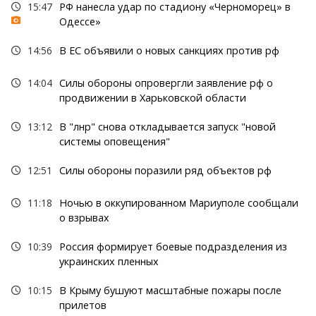
15:47
РФ нанесла удар по стадиону «Черноморец» в
Одессе»
14:56
В ЕС объявили о новых санкциях против рф
14:04
Силы обороны опровергли заявление рф о
продвижении в Харьковской области
13:12
В "лнр" снова откладывается запуск "новой
системы оповещения"
12:51
Силы обороны поразили ряд объектов рф
11:18
Ночью в оккупированном Мариуполе сообщали
о взрывах
10:39
Россия формирует боевые подразделения из
украинских пленных
10:15
В Крыму бушуют масштабные пожары после
прилетов