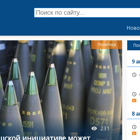
Ново
Политика
По
9 а
8 а
231
ешской инициативе может