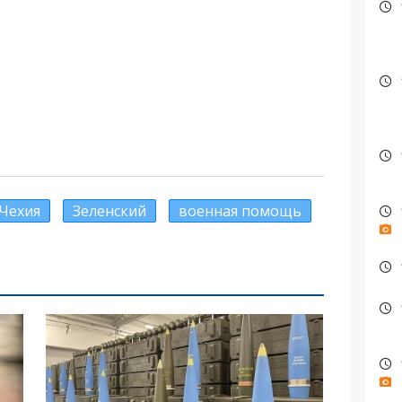
Чехия
Зеленский
военная помощь