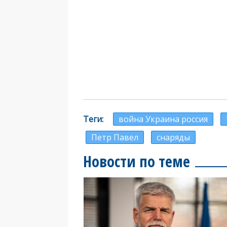
Теги
война Украина россия
Петр Павел
снаряды
Новости по теме