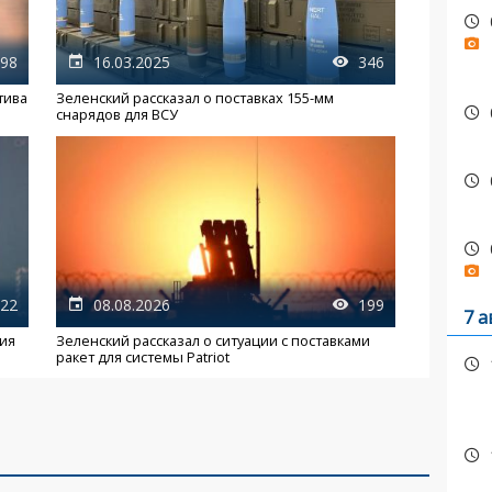
98
16.03.2025
346
тива
Зеленский рассказал о поставках 155-мм
снарядов для ВСУ
22
08.08.2026
199
7 а
ния
Зеленский рассказал о ситуации с поставками
ракет для системы Patriot