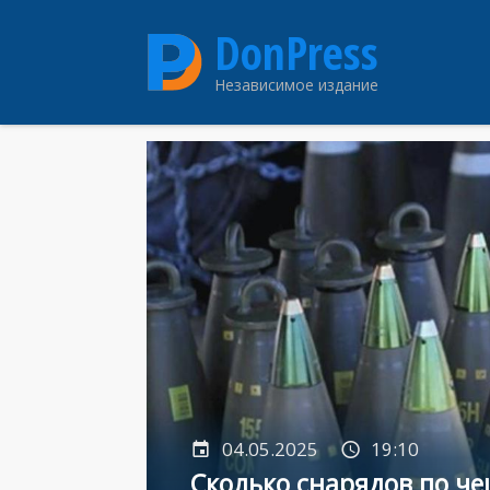
Перейти
DonPress
к
основному
Независимое издание
содержанию
04.05.2025
19:10
Сколько снарядов по ч