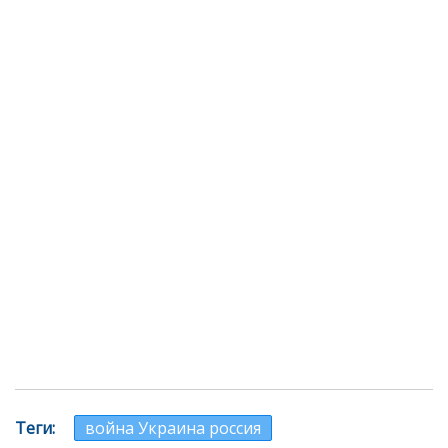
Теги
война Украина россия