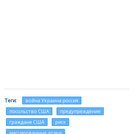
Теги
война Украина россия
посольство США
предупреждение
граждане США
риск
массированные атаки