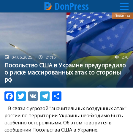
DonPress
Перейти
Политика
к
основному
содержанию
04.06.2025
21:15
270
Посольство США в Украине предупредило
о риске массированных атак со стороны
рф
В связи с угрозой "значительных воздушных атак"
россии по территории Украины необходимо быть
особенно осторожными. Об этом говорится в
сообщении Посольства США в Украине.