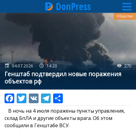
DonPress
Перейти
Общество
к
основному
содержанию
04.07.2026
14:20
270
Генштаб подтвердил новые поражения
объектов рф
В ночь на 4 июля поражены пункты управления,
склад БпЛА и другие объекты врага. Об этом
сообщили в Генштабе ВСУ.