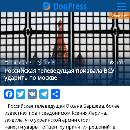
DonPress
Перейти
Общество
к
основному
содержанию
04.10.2025
10:15
1979
Российская телеведущая призвала ВСУ
ударить по москве
Российская телеведущая Оксана Баршева, более
известная под псевдонимом Ксения Ларина,
заявила, что украинской армии стоит
нанести удары по "центру принятия решений" в