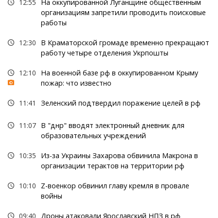
12:55
На оккупированной Луганщине общественным
организациям запретили проводить поисковые
работы
12:30
В Краматорской громаде временно прекращают
работу четыре отделения Укрпошты
12:10
На военной базе рф в оккупированном Крыму
пожар: что известно
11:41
Зеленский подтвердил поражение целей в рф
11:07
В "днр" вводят электронный дневник для
образовательных учреждений
10:35
Из-за Украины Захарова обвинила Макрона в
организации терактов на территории рф
10:10
Z-военкор обвинил главу кремля в провале
войны
09:40
Дроны атаковали Ярославский НПЗ в рф