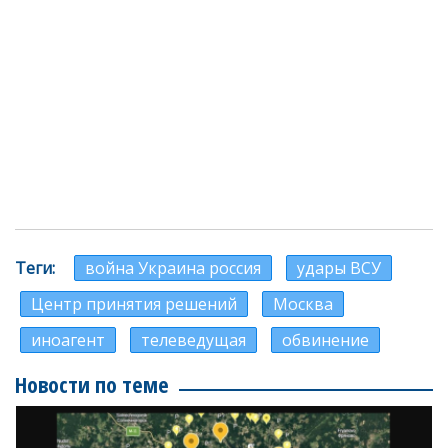
Теги
война Украина россия
удары ВСУ
Центр принятия решений
Москва
иноагент
телеведущая
обвинение
Новости по теме