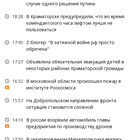
случае одного решения путина
18:28
В Краматорске предупредили, что во время
комендантского часа лифтом лучше не
пользоваться
17:45
Z-блогер: "В затяжной войне рф просто
обречена"
17:27
Объявлена обязательная эвакуация детей в
некоторых районах Краматорской громады
16:32
В московской области произошел пожар в
институте Роскосмоса
15:57
На Добропольском направлении фронта
ситуация становится сложной
14:10
В россии взорвали автомобиль главы
предприятия по производству дронов
13:50
В оккупированном Мариуполе раздавались