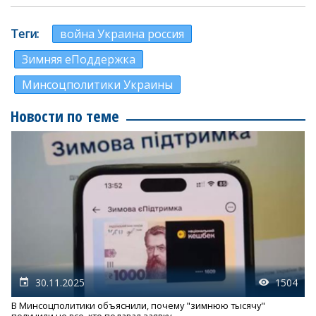
Теги
война Украина россия
Зимняя еПоддержка
Минсоцполитики Украины
Новости по теме
30.11.2025
1504
В Минсоцполитики объяснили, почему "зимнюю тысячу"
получили не все, кто подавал заявку