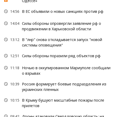
Одессе»
14:56
В ЕС объявили о новых санкциях против рф
14:04
Силы обороны опровергли заявление рф о
продвижении в Харьковской области
13:12
В "лнр" снова откладывается запуск "новой
системы оповещения"
12:51
Силы обороны поразили ряд объектов рф
11:18
Ночью в оккупированном Мариуполе сообщали
о взрывах
10:39
Россия формирует боевые подразделения из
украинских пленных
10:15
В Крыму бушуют масштабные пожары после
прилетов
09:42
Дроны атаковали Свердловскую область: на