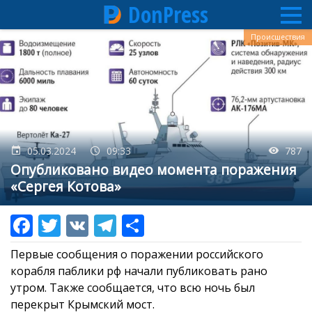
DonPress
Перейти
Происшествия
к
основному
содержанию
05.03.2024
09:33
787
Опубликовано видео момента поражения
«Сергея Котова»
Первые сообщения о поражении российского
корабля паблики рф начали публиковать рано
утром. Также сообщается, что всю ночь был
перекрыт Крымский мост.