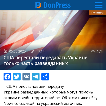
DonPress
Перейти
Политика
к
основному
содержанию
05.03.2025
17:14
174
США перестали передавать Украине
только часть разведданных
США приостановили передачу
Украине разведданных, которые могут помочь
атакам вглубь территорий рф. Об этом пишет Sky
News со ссылкой на украинский источник.