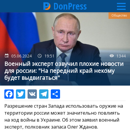
DonPress
Перейти
Общество
к
основному
содержанию
05.06.2024
19:51
1344
Военный эксперт озвучил плохие новости
для россии: "На передний край некому
будет выдвигаться"
Разрешение стран Запада использовать оружие на
территории россии может значительно повлиять
на ход войны в Украине. Об этом заявил военный
эксперт, полковник запаса Олег Жданов.