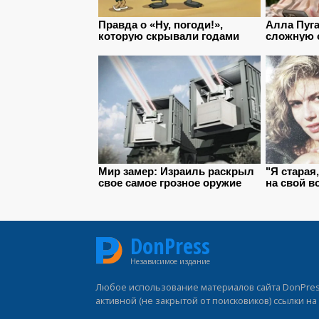
DonPress
Независимое издание
Любое использование материалов сайта DonPress
активной (не закрытой от поисковиков) ссылки н