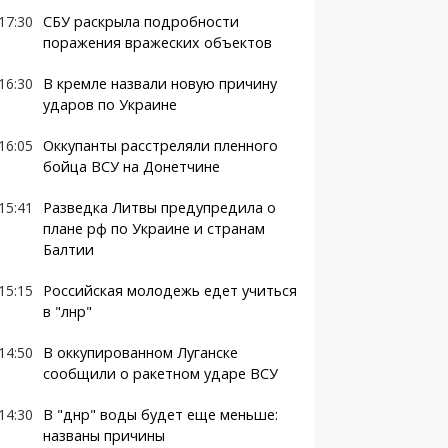
17:30
СБУ раскрыла подробности
поражения вражеских объектов
16:30
В кремле назвали новую причину
ударов по Украине
16:05
Оккупанты расстреляли пленного
бойца ВСУ на Донетчине
15:41
Разведка Литвы предупредила о
плане рф по Украине и странам
Балтии
15:15
Российская молодежь едет учиться
в "лнр"
14:50
В оккупированном Луганске
сообщили о ракетном ударе ВСУ
14:30
В "днр" воды будет еще меньше:
названы причины