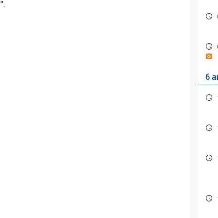
".
6 а