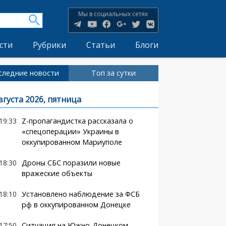
Мы в социальных сетях
сти
Рубрики
Статьи
Блоги
следние новости
Топ за сутки
вгуста 2026, пятница
19:33
Z-пропагандистка рассказала о
«спецоперации» Украины в
оккупированном Мариуполе
18:30
Дроны СБС поразили новые
вражеские объекты
18:10
Установлено наблюдение за ФСБ
рф в оккупированном Донецке
17:50
Ситуация на Южно-Донецком