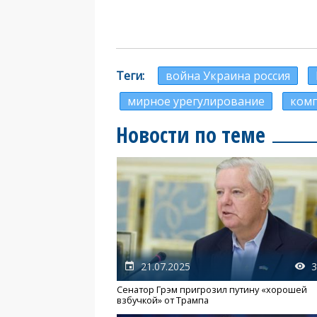
Теги
война Украина россия
мирное урегулирование
ком
Новости по теме
21.07.2025
3
Сенатор Грэм пригрозил путину «хорошей
взбучкой» от Трампа