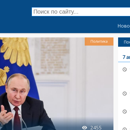
Ново
Политика
По
7 а
2455