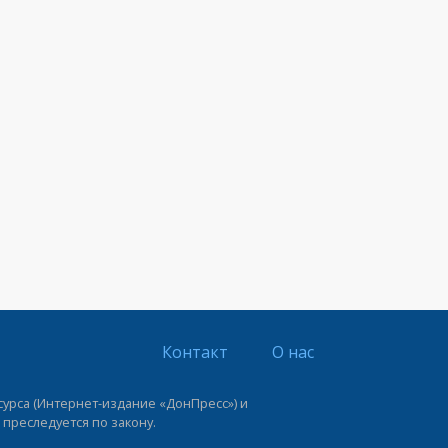
Контакт
О нас
урса (Интернет-издание «ДонПресс») и
 преследуется по закону.