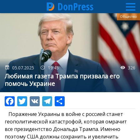
DonPress
Перейти
Общество
к
основному
содержанию
05.07.2025
19:45
326
Любимая газета Трампа призвала его
помочь Украине
Поражение Украины в войне с россией станет
геополитической катастрофой, которая омрачит
все президентство Дональда Трампа. Именно
поэтому США должны сохранить и увеличить