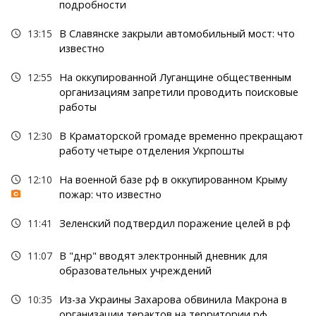
подробности
13:15
В Славянске закрыли автомобильный мост: что
известно
12:55
На оккупированной Луганщине общественным
организациям запретили проводить поисковые
работы
12:30
В Краматорской громаде временно прекращают
работу четыре отделения Укрпошты
12:10
На военной базе рф в оккупированном Крыму
пожар: что известно
11:41
Зеленский подтвердил поражение целей в рф
11:07
В "днр" вводят электронный дневник для
образовательных учреждений
10:35
Из-за Украины Захарова обвинила Макрона в
организации терактов на территории рф