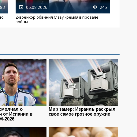
83
06.08.2026
245
то
Z-военкор обвинил главу кремля в провале
войны