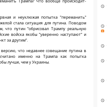
реманить Трампа? Что вообще происходит-
вная и неуклюжая попытка "переманить"
желой стала ситуация для путина. Поводом
м, что путин "обрисовал Трампу реальную
йские войска якобы "уверенно наступают" и
кт за другим".
версию, что недавнее совещание путина в
считано именно на Трампа как попытка
обы лучше, чем у Украины.