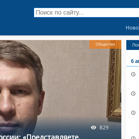
Ново
Общество
По
6 а
829
оссии: «Представляете,