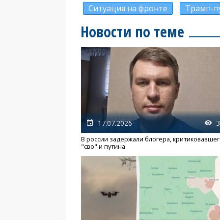
Ситуация на фронте
Трамп-п
Новости по теме
17.07.2026
3
В россии задержали блогера, критиковавше
"сво" и путина