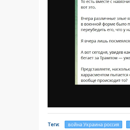
Теги
война Украина россия