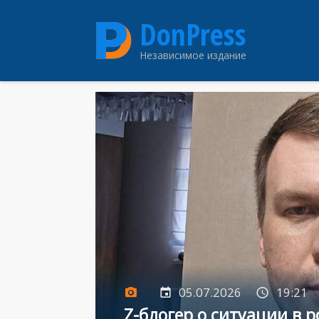
Перейти
DonPress
к
основному
Независимое издание
содержанию
05.07.2026
19:21
Z-блогер о ситуации в р