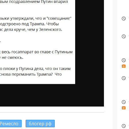
Ремесло
блогер рф