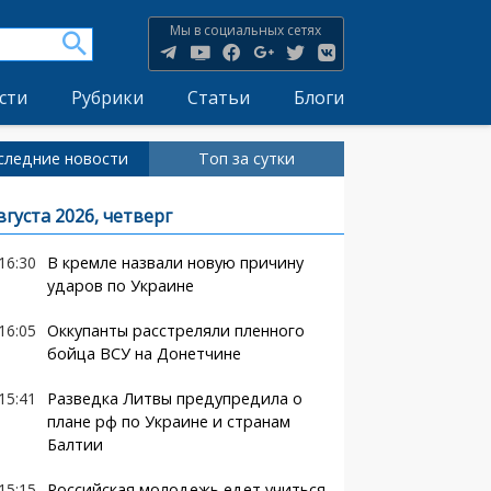
Мы в социальных сетях
сти
Рубрики
Статьи
Блоги
следние новости
Топ за сутки
вгуста 2026, четверг
16:30
В кремле назвали новую причину
ударов по Украине
16:05
Оккупанты расстреляли пленного
бойца ВСУ на Донетчине
15:41
Разведка Литвы предупредила о
плане рф по Украине и странам
Балтии
15:15
Российская молодежь едет учиться