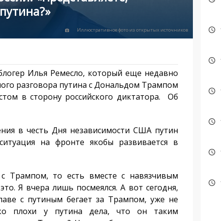
 путина?»
Иллюстративное фото из открытых источников
блогер Илья Ремесло, который еще недавно
ного разговора путина с Дональдом Трампом
стом в сторону российского диктатора. Об
ия в честь Дня независимости США путин
 ситуация на фронте якобы развивается в
 Трампом, то есть вместе с навязчивым
то. Я вчера лишь посмеялся. А вот сегодня,
главе с путиным бегает за Трампом, уже не
ько плохи у путина дела, что он таким