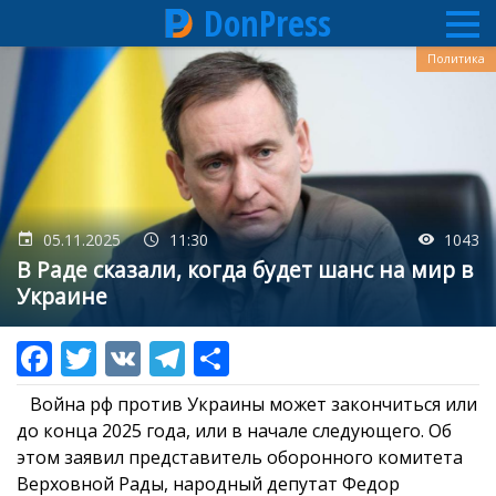
DonPress
Перейти
Политика
к
основному
содержанию
05.11.2025
11:30
1043
В Раде сказали, когда будет шанс на мир в
Украине
Война рф против Украины может закончиться или
до конца 2025 года, или в начале следующего. Об
этом заявил представитель оборонного комитета
Верховной Рады, народный депутат Федор