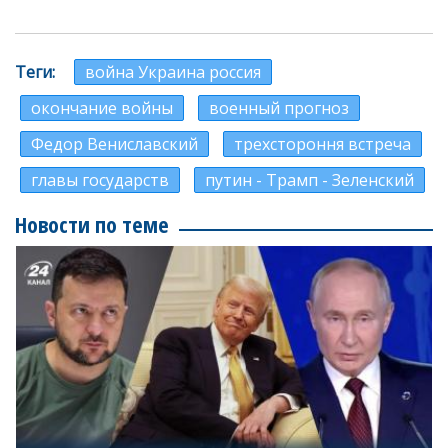
Теги
война Украина россия
окончание войны
военный прогноз
Федор Вениславский
трехстороння встреча
главы государств
путин - Трамп - Зеленский
Новости по теме