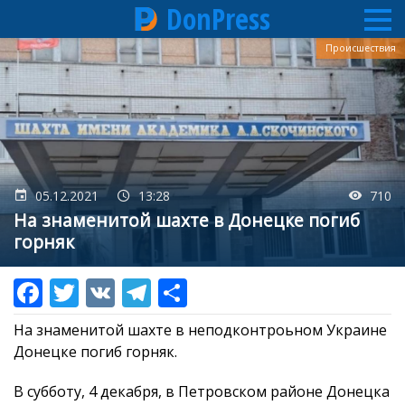
DonPress
Перейти
Происшествия
к
основному
содержанию
05.12.2021
13:28
710
На знаменитой шахте в Донецке погиб
горняк
На знаменитой шахте в неподконтроьном Украине
Донецке погиб горняк.
В субботу, 4 декабря, в Петровском районе Донецка