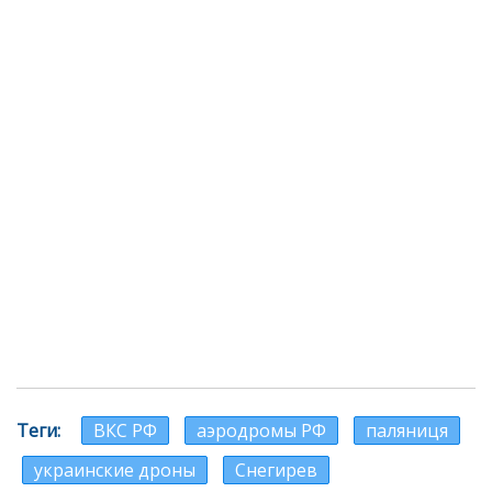
Теги
ВКС РФ
аэродромы РФ
паляниця
украинские дроны
Снегирев