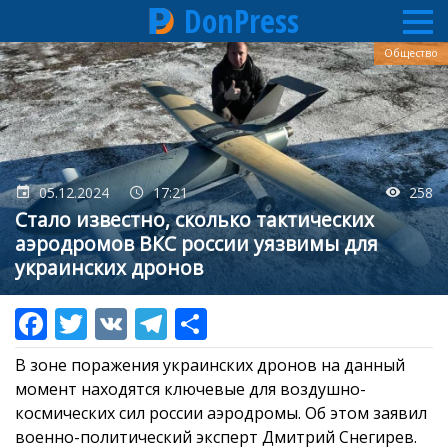
DonPress
Перейти
Общество
к
основному
содержанию
05.12.2024
17:21
258
Стало известно, сколько тактических
аэродромов ВКС россии уязвимы для
украинских дронов
В зоне поражения украинских дронов на данный
момент находятся ключевые для воздушно-
космических сил россии аэродромы. Об этом заявил
военно-политический эксперт Дмитрий Снегирев.