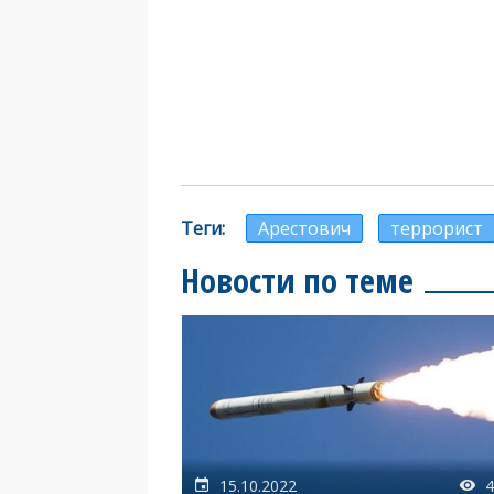
Теги
Арестович
террорист
Новости по теме
15.10.2022
4