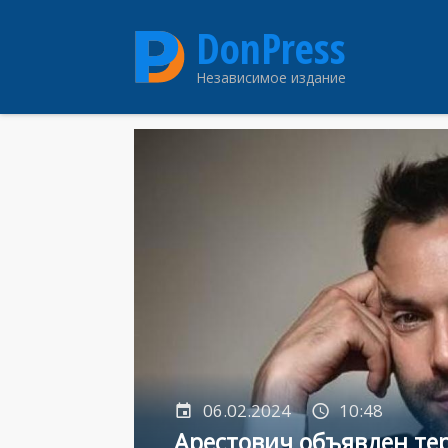
Перейти
DonPress
к
основному
Независимое издание
содержанию
06.02.2024
10:48
Арестович объявлен те