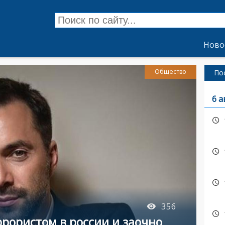
Ново
Общество
По
6 а
356
ррористом в россии и заочно