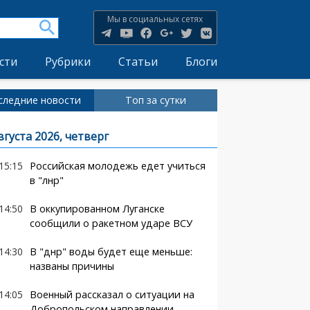
Мы в социальных сетях
сти
Рубрики
Статьи
Блоги
следние новости
Топ за сутки
вгуста 2026, четверг
15:15
Российская молодежь едет учиться
в "лнр"
14:50
В оккупированном Луганске
сообщили о ракетном ударе ВСУ
14:30
В "днр" воды будет еще меньше:
названы причины
14:05
Военный рассказал о ситуации на
Добропольском направлении