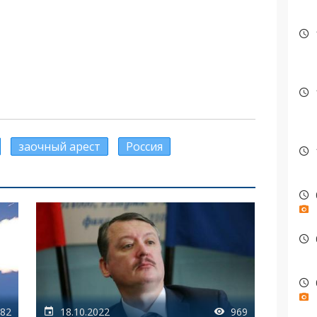
заочный арест
Россия
82
18.10.2022
969