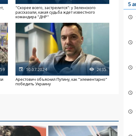
5 а
т,
"Скорее всего, застрелится": у Зеленского
рассказали, какая судьба ждет известного
командира "ДНР"
59
10.07.2024
2635
ки
Арестович объяснил Путину, как "элементарно"
победить Украину