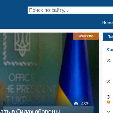
Ново
Общество
По
8 а
483
дать в Силах обороны