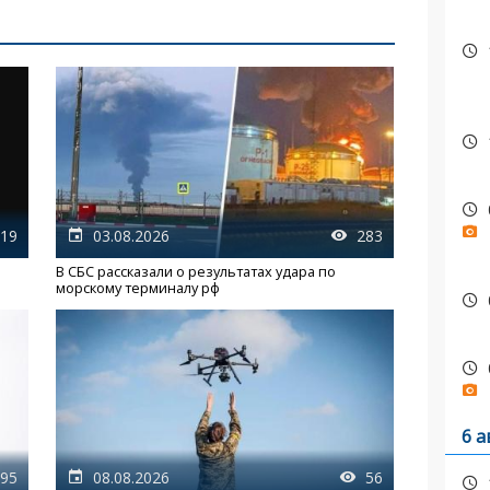
19
03.08.2026
283
В СБС рассказали о результатах удара по
морскому терминалу рф
6 а
95
08.08.2026
56