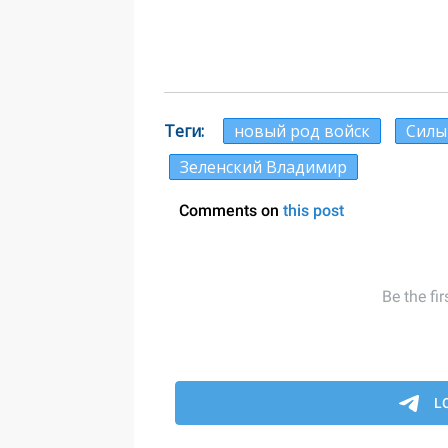
Теги
новый род войск
Силы
Зеленский Владимир