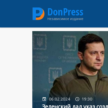
Перейти
DonPress
к
основному
Независимое издание
содержанию
06.02.2024
19:30
Зеленский дал указ соз