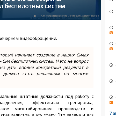
ил беспилотных систем
Иллюстративное фото из открытых источников
 вечернем видеообращении.
который начинает создание в наших Силах
 Сил беспилотных систем. И это не вопрос
но дать вполне конкретный результат в
д должен стать решающим по многим
ециальные штатные должности под работу с
азделения, эффективная тренировка,
янное масштабирование производств и
7 а
специалистов в эту сферу. Это задача и для