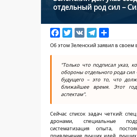
отдельный род сил – С
Об этом Зеленский заявил в своем
"Только что подписал указ, 
обороны отдельного рода сил –
будущего – это то, что долж
ближайшее время. Этот го
аспектам".
Сейчас список задач четкий: сп
дронами, специальные подр
систематизация опыта, посто
привлечение лучших идей, лучших 