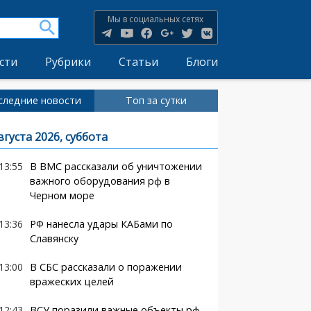
Мы в социальных сетях
сти
Рубрики
Статьи
Блоги
следние новости
Топ за сутки
вгуста 2026, суббота
13:55
В ВМС рассказали об уничтожении
важного оборудования рф в
Черном море
13:36
РФ нанесла удары КАБами по
Славянску
13:00
В СБС рассказали о поражении
вражеских целей
12:43
ВСУ поразили важные объекты рф