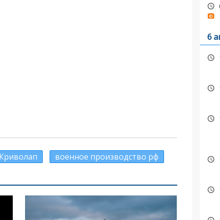
6 а
Криволап
военное производство рф