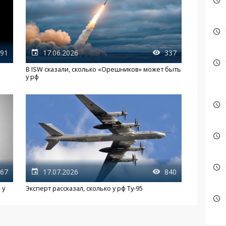
91
17.06.2026
337
В ISW сказали, сколько «Орешников» может быть
у рф
67
17.07.2026
840
 у
Эксперт рассказал, сколько у рф Ту-95