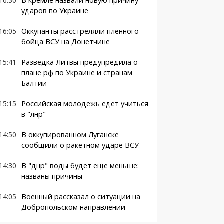
16:30
В кремле назвали новую причину
ударов по Украине
16:05
Оккупанты расстреляли пленного
бойца ВСУ на Донетчине
15:41
Разведка Литвы предупредила о
плане рф по Украине и странам
Балтии
15:15
Российская молодежь едет учиться
в "лнр"
14:50
В оккупированном Луганске
сообщили о ракетном ударе ВСУ
14:30
В "днр" воды будет еще меньше:
названы причины
14:05
Военный рассказал о ситуации на
Добропольском направлении