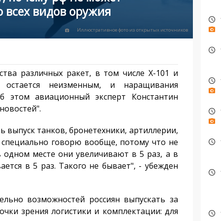
о всех видов оружия
Иллюстративное фото из открытых источников
ва различных ракет, в том числе Х-101 и
ы остается неизменным, и наращивания
Об этом авиационный эксперт Константин
новостей".
ь выпуск танков, бронетехники, артиллерии,
Я специально говорю вообще, потому что не
 одном месте они увеличивают в 5 раз, а в
ется в 5 раз. Такого не бывает", - убежден
ьно возможностей россиян выпускать за
точки зрения логистики и комплектации: для