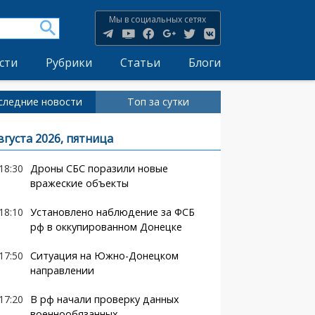
Мы в социальных сетях
сти
Рубрики
Статьи
Блоги
следние новости
Топ за сутки
вгуста 2026, пятница
18:30
Дроны СБС поразили новые
вражеские объекты
18:10
Установлено наблюдение за ФСБ
рф в оккупированном Донецке
17:50
Ситуация на Южно-Донецком
направлении
17:20
В рф начали проверку данных
военнообязанных