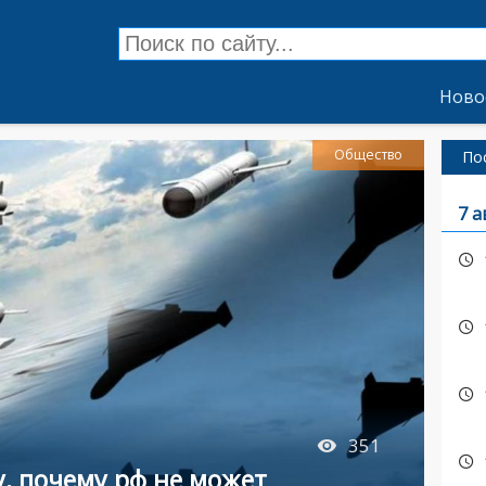
Ново
Общество
По
7 а
351
, почему рф не может