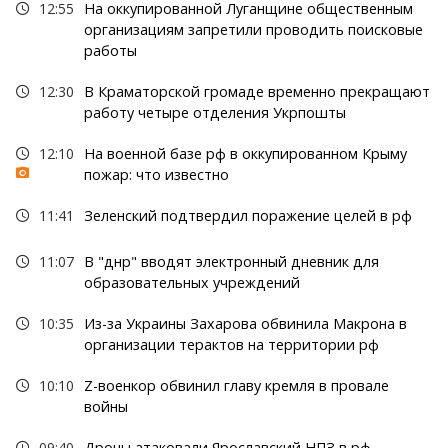
12:55
На оккупированной Луганщине общественным
организациям запретили проводить поисковые
работы
12:30
В Краматорской громаде временно прекращают
работу четыре отделения Укрпошты
12:10
На военной базе рф в оккупированном Крыму
пожар: что известно
11:41
Зеленский подтвердил поражение целей в рф
11:07
В "днр" вводят электронный дневник для
образовательных учреждений
10:35
Из-за Украины Захарова обвинила Макрона в
организации терактов на территории рф
10:10
Z-военкор обвинил главу кремля в провале
войны
09:40
Дроны атаковали Ярославский НПЗ в рф