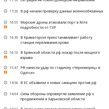
17:20
В рф начали проверку данных военнообязанных
16:55
Морские дроны атаковали порт в Ялте:
подробности от ГУР
16:30
В Краматорске приостанавливает работу
станция переливания крови
16:10
В Брянской области рф пожар после мощного
взрыва
15:47
РФ нанесла удар по стадиону «Черноморец» в
Одессе»
14:56
В ЕС объявили о новых санкциях против рф
14:04
Силы обороны опровергли заявление рф о
продвижении в Харьковской области
13:12
В "лнр" снова откладывается запуск "новой