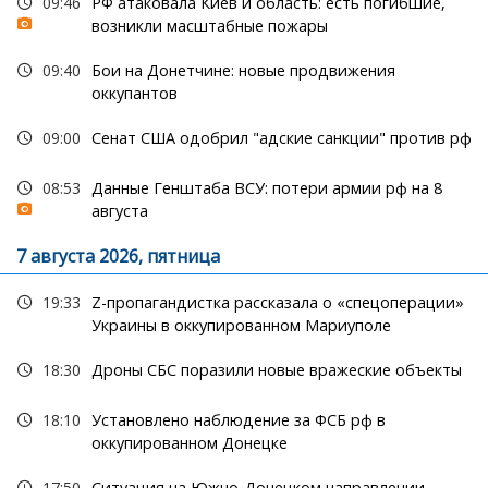
09:46
РФ атаковала Киев и область: есть погибшие,
возникли масштабные пожары
09:40
Бои на Донетчине: новые продвижения
оккупантов
09:00
Сенат США одобрил "адские санкции" против рф
08:53
Данные Генштаба ВСУ: потери армии рф на 8
августа
7 августа 2026, пятница
19:33
Z-пропагандистка рассказала о «спецоперации»
Украины в оккупированном Мариуполе
18:30
Дроны СБС поразили новые вражеские объекты
18:10
Установлено наблюдение за ФСБ рф в
оккупированном Донецке
17:50
Ситуация на Южно-Донецком направлении