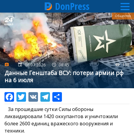
DonPress
Перейти
Общество
к
основному
содержанию
06.07.2026
08:45
198
Данные Генштаба ВСУ: потери армии рф
на 6 июля
За прошедшие сутки Силы обороны
ликвидировали 1420 оккупантов и уничтожили
более 2600 единиц вражеского вооружения и
техники.