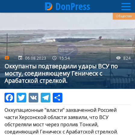
DonPress
Перейти
Общество
к
основному
содержанию
06.08.2023
15:54
824
Оккупанты подтвердили удары ВСУ по
мосту, соединяющему Геническ с
Арабатской стрелкой.
Оккупационные "власти" захваченной Россией
части Херсонской области заявили, что ВСУ
обстреляли мост через пролив Тонкий,
соединяющий Геническ с Арабатской стрелкой.