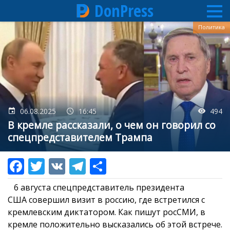
DonPress
Перейти
Политика
к
основному
содержанию
06.08.2025
16:45
494
В кремле рассказали, о чем он говорил со
спецпредставителем Трампа
6 августа спецпредставитель президента
США совершил визит в россию, где встретился с
кремлевским диктатором. Как пишут росСМИ, в
кремле положительно высказались об этой встрече.