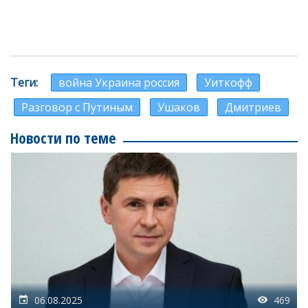
Теги
война Украина россия
Уиткофф
Разговор с Путиным
Ушаков
Дмитриев
Новости по теме
06.08.2025
469