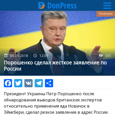
DonPress
Перейти
Политика
к
основному
содержанию
06.09.2018
12:09
385
Порошенко сделал жесткое заявление по
России
Президент Украины Петр Порошенко после
обнародования выводов британских экспертов
относительно применения яда Новичок в
Эймсбери, сделал резкое заявление в адрес России.