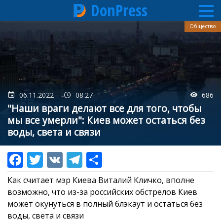
DonPress
Перейти
Общество
к
основному
содержанию
06.11.2022
08:27
686
"Наши враги делают все для того, чтобы
мы все умерли": Киев может остаться без
воды, света и связи
Как считает мэр Киева Виталий Кличко, вполне
возможно, что из-за российских обстрелов Киев
может окунуться в полный блэкаут и остаться без
воды, света и связи