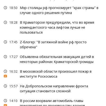
18:50
Мэр столицы рф прогнозирует "крах страны" в
случае одного решения путина
18:28
В Краматорске предупредили, что во время
комендантского часа лифтом лучше не
пользоваться
17:45
Z-блогер: "В затяжной войне рф просто
обречена"
17:27
Объявлена обязательная эвакуация детей в
некоторых районах Краматорской громады
16:32
В московской области произошел пожар в
институте Роскосмоса
15:57
На Добропольском направлении фронта
ситуация становится сложной
14:10
В россии взорвали автомобиль главы
предприятия по производству дронов