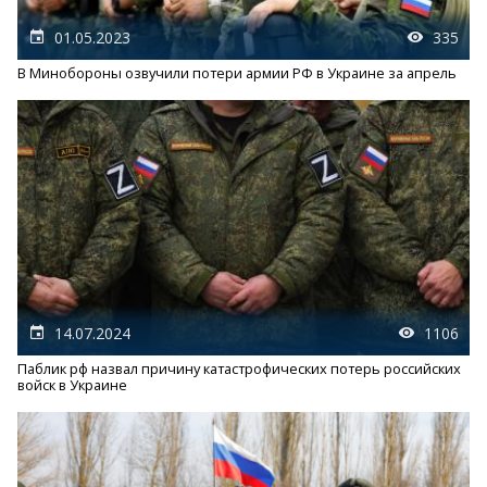
01.05.2023
335
В Минобороны озвучили потери армии РФ в Украине за апрель
14.07.2024
1106
Паблик рф назвал причину катастрофических потерь российских
войск в Украине