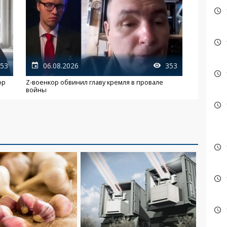
53
06.08.2026
353
ор
Z-военкор обвинил главу кремля в провале
войны