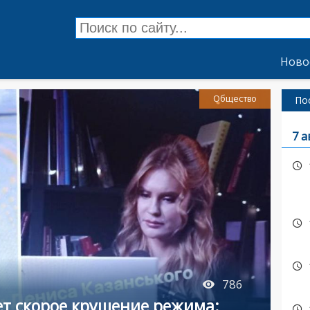
Ново
Общество
По
7 а
786
ет скорое крушение режима: