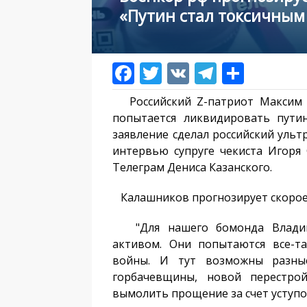
«Путин стал токсичным
Российский Z-патриот Максим К
попытается ликвидировать путин
заявление сделал российский уль
интервью супруге чекиста Игоря С
Телеграм Дениса Казанского.
Калашников прогнозирует скорое 
"Для нашего бомонда Владими
активом. Они попытаются все-т
войны. И тут возможны разн
горбачевщины, новой перестро
вымолить прощение за счет уступок