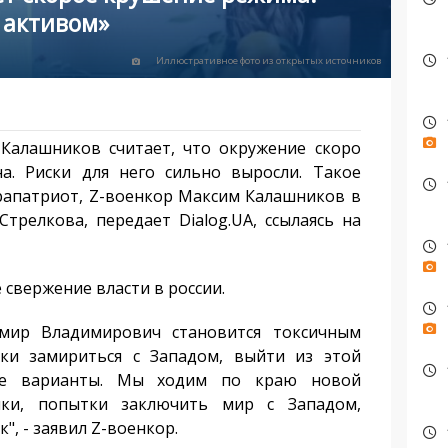
 активом»
Иллюстративное фото из открытых источников
алашников считает, что окружение скоро
а. Риски для него сильно выросли. Такое
трапатриот, Z-военкор Максим Калашников в
трелкова, передает Dialog.UA, ссылаясь на
свержение власти в россии.
р Владимирович становится токсичным
аки замириться с Западом, выйти из этой
ые варианты. Мы ходим по краю новой
йки, попытки заключить мир с Западом,
", - заявил Z-военкор.