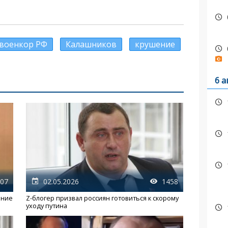
военкор РФ
Калашников
крушение
6 а
07
02.05.2026
1458
ение
Z-блогер призвал россиян готовиться к скорому
уходу путина