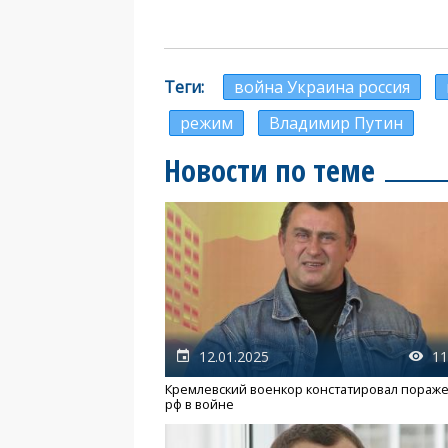
Теги
война Украина россия
режим
Владимир Путин
Новости по теме
12.01.2025
11
Кремлевский военкор констатировал пораж
рф в войне