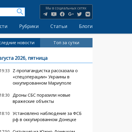
Мы в социальных сетях
сти
Рубрики
Статьи
Блоги
следние новости
Топ за сутки
вгуста 2026, пятница
19:33
Z-пропагандистка рассказала о
«спецоперации» Украины в
оккупированном Мариуполе
18:30
Дроны СБС поразили новые
вражеские объекты
18:10
Установлено наблюдение за ФСБ
рф в оккупированном Донецке
17:50
Ситуация на Южно-Донецком