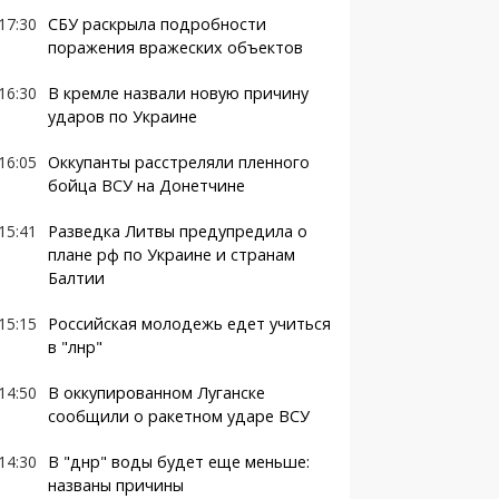
17:30
СБУ раскрыла подробности
поражения вражеских объектов
16:30
В кремле назвали новую причину
ударов по Украине
16:05
Оккупанты расстреляли пленного
бойца ВСУ на Донетчине
15:41
Разведка Литвы предупредила о
плане рф по Украине и странам
Балтии
15:15
Российская молодежь едет учиться
в "лнр"
14:50
В оккупированном Луганске
сообщили о ракетном ударе ВСУ
14:30
В "днр" воды будет еще меньше:
названы причины