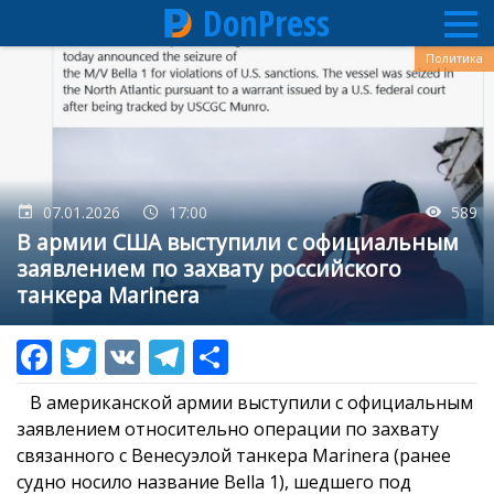
DonPress
Перейти
Политика
к
основному
содержанию
07.01.2026
17:00
589
В армии США выступили с официальным
заявлением по захвату российского
танкера Marinera
В американской армии выступили с официальным
заявлением относительно операции по захвату
связанного с Венесуэлой танкера Marinera (ранее
судно носило название Bella 1), шедшего под