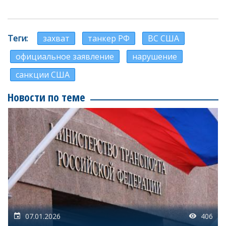
Теги
захват
танкер РФ
ВС США
официальное заявление
нарушение
санкции США
Новости по теме
07.01.2026
406