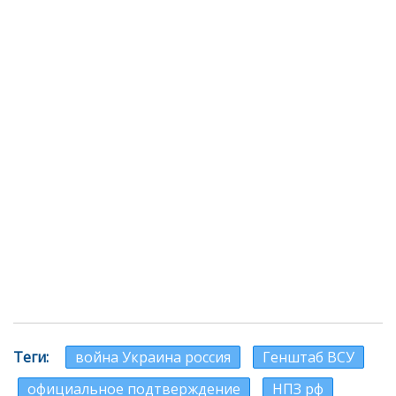
Теги
война Украина россия
Генштаб ВСУ
официальное подтверждение
НПЗ рф