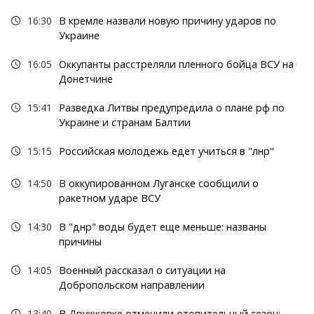
16:30
В кремле назвали новую причину ударов по
Украине
16:05
Оккупанты расстреляли пленного бойца ВСУ на
Донетчине
15:41
Разведка Литвы предупредила о плане рф по
Украине и странам Балтии
15:15
Российская молодежь едет учиться в "лнр"
14:50
В оккупированном Луганске сообщили о
ракетном ударе ВСУ
14:30
В "днр" воды будет еще меньше: названы
причины
14:05
Военный рассказал о ситуации на
Добропольском направлении
13:40
В Дружковке отменили отопительный сезон: