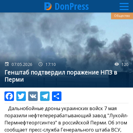
DonPress
Перейти
Общество
к
основному
содержанию
07.05.2026
17:10
120
Генштаб подтвердил поражение НПЗ в
Перми
Дальнобойные дроны украинских войск 7 мая
поразили нефтеперерабатывающий завод "Лукойл-
Пермнефтеоргсинтез" в российской Перми. Об этом
сообщает пресс-служба Генерального штаба ВСУ,