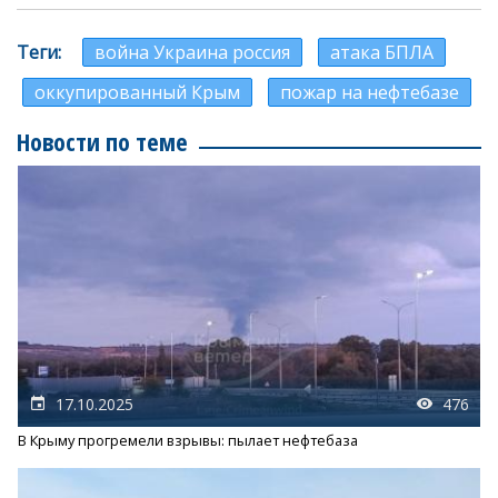
Теги
война Украина россия
атака БПЛА
оккупированный Крым
пожар на нефтебазе
Новости по теме
17.10.2025
476
В Крыму прогремели взрывы: пылает нефтебаза