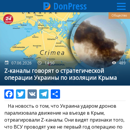
DonPress
Перейти
Общество
к
основному
содержанию
07.06.2026
14:50
489
Z-каналы говорят о стратегической
операции Украины по изоляции Крыма
На новость о том, что Украина ударом дронов
парализовала движение на въезде в Крым,
отреагировали Z-каналы. Они видят признаки того,
что ВСУ проводят уже не первый год операцию по