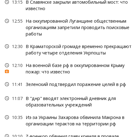
13:15
В Славянске закрыли автомобильный мост: что
известно
12:55
На оккупированной Луганщине общественным
организациям запретили проводить поисковые
работы
12:30
В Краматорской громаде временно прекращают
работу четыре отделения Укрпошты
12:10
На военной базе рф в оккупированном Крыму
пожар: что известно
11:41
Зеленский подтвердил поражение целей в рф
11:07
В "днр" вводят электронный дневник для
образовательных учреждений
10:35
Из-за Украины Захарова обвинила Макрона в
организации терактов на территории рф
10:10
Z-военкор обвинил главу кремля в провале