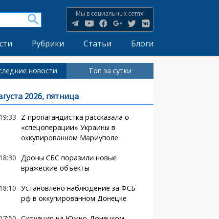
Мы в социальных сетях
сти
Рубрики
Статьи
Блоги
следние новости
Топ за сутки
вгуста 2026, пятница
19:33
Z-пропагандистка рассказала о
«спецоперации» Украины в
оккупированном Мариуполе
18:30
Дроны СБС поразили новые
вражеские объекты
18:10
Установлено наблюдение за ФСБ
рф в оккупированном Донецке
17:50
Ситуация на Южно-Донецком