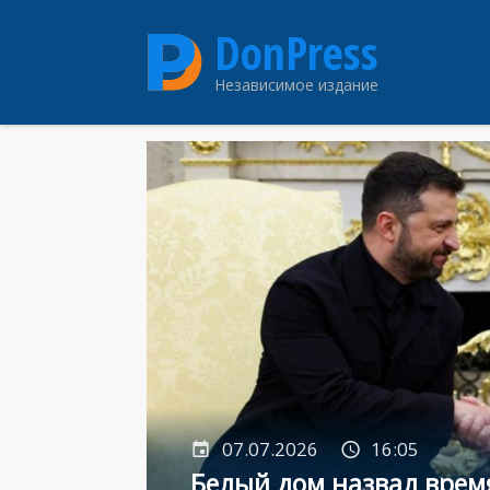
Перейти
DonPress
к
основному
Независимое издание
содержанию
07.07.2026
16:05
Белый дом назвал врем