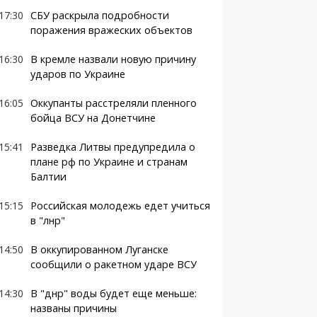
17:30
СБУ раскрыла подробности
поражения вражеских объектов
16:30
В кремле назвали новую причину
ударов по Украине
16:05
Оккупанты расстреляли пленного
бойца ВСУ на Донетчине
15:41
Разведка Литвы предупредила о
плане рф по Украине и странам
Балтии
15:15
Российская молодежь едет учиться
в "лнр"
14:50
В оккупированном Луганске
сообщили о ракетном ударе ВСУ
14:30
В "днр" воды будет еще меньше:
названы причины