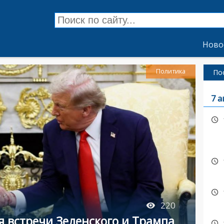
Ново
Политика
По
7 а
220
я встречи Зеленского и Трампа