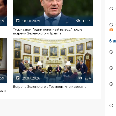
19
18.10.2025
1335
Туск назвал "один понятный вывод" после
встречи Зеленского и Трампа
6 а
59
29.07.2026
234
Встреча Зеленского с Трампом: что известно
рами