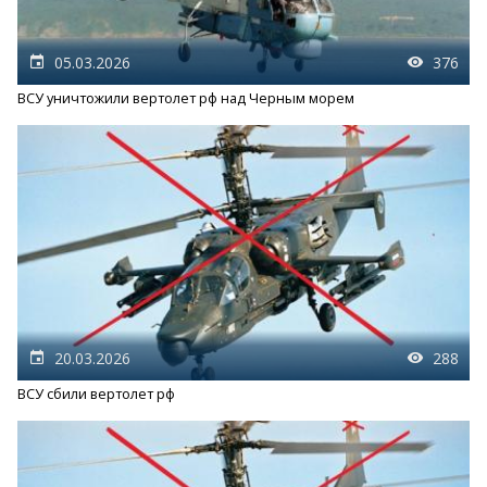
05.03.2026
376
ВСУ уничтожили вертолет рф над Черным морем
20.03.2026
288
ВСУ сбили вертолет рф