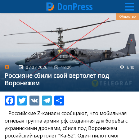
DonPress
Перейти
Общество
к
основному
содержанию
07.07.2026
18:00
640
Россияне сбили свой вертолет под
Воронежем
Российские Z-каналы сообщают, что мобильная
огневая группа армии рф, созданная для борьбы с
украинскими дронами, сбила под Воронежем
российский вертолет "Ка-52". Один пилот смог