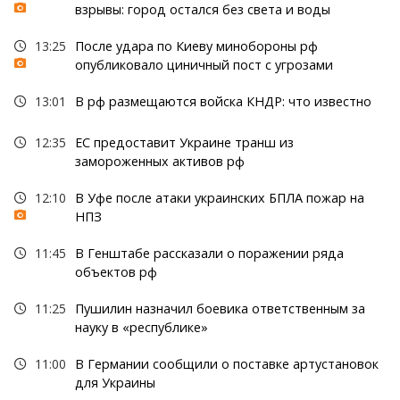
взрывы: город остался без света и воды
13:25
После удара по Киеву минобороны рф
опубликовало циничный пост с угрозами
13:01
В рф размещаются войска КНДР: что известно
12:35
ЕС предоставит Украине транш из
замороженных активов рф
12:10
В Уфе после атаки украинских БПЛА пожар на
НПЗ
11:45
В Генштабе рассказали о поражении ряда
объектов рф
11:25
Пушилин назначил боевика ответственным за
науку в «республике»
11:00
В Германии сообщили о поставке артустановок
для Украины