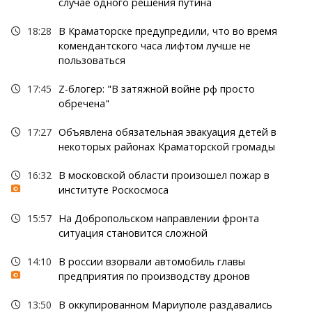
случае одного решения путина
18:28
В Краматорске предупредили, что во время
комендантского часа лифтом лучше не
пользоваться
17:45
Z-блогер: "В затяжной войне рф просто
обречена"
17:27
Объявлена обязательная эвакуация детей в
некоторых районах Краматорской громады
16:32
В московской области произошел пожар в
институте Роскосмоса
15:57
На Добропольском направлении фронта
ситуация становится сложной
14:10
В россии взорвали автомобиль главы
предприятия по производству дронов
13:50
В оккупированном Мариуполе раздавались