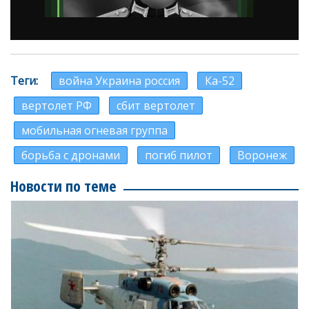
Теги
война Украина россия
Ка-52
вертолет РФ
сбит вертолет
мобильная огневая группа
борьба с дронами
погиб пилот
Воронеж
Новости по теме